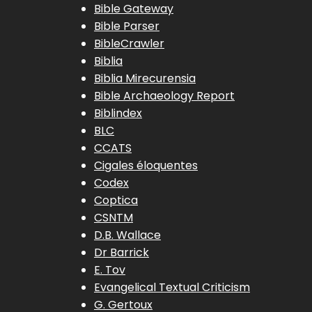
Bible Gateway
Bible Parser
BibleCrawler
Biblia
Biblia Mirecurensia
Bible Archaeology Report
Biblindex
BLC
CCATS
Cigales éloquentes
Codex
Coptica
CSNTM
D.B. Wallace
Dr Barrick
E. Tov
Evangelical Textual Criticism
G. Gertoux