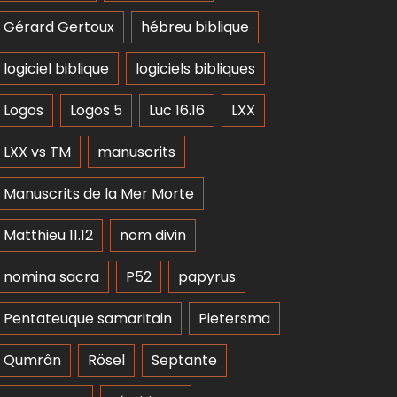
Gérard Gertoux
hébreu biblique
logiciel biblique
logiciels bibliques
Logos
Logos 5
Luc 16.16
LXX
LXX vs TM
manuscrits
Manuscrits de la Mer Morte
Matthieu 11.12
nom divin
nomina sacra
P52
papyrus
Pentateuque samaritain
Pietersma
Qumrân
Rösel
Septante