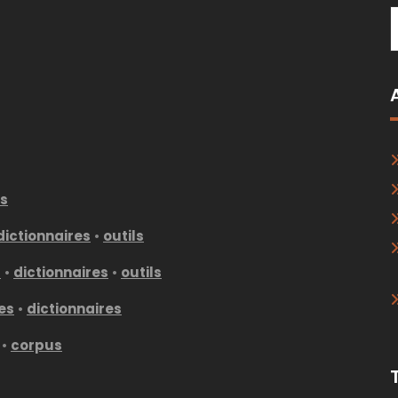
es
dictionnaires
•
outils
s
•
dictionnaires
•
outils
es
•
dictionnaires
•
corpus