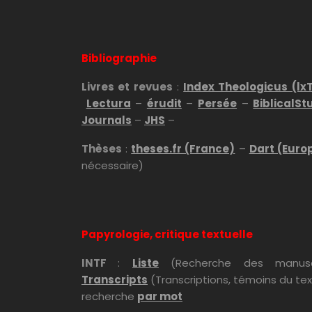
Bibliographie
Livres et revues
:
Index Theologicus (lx
Lectura
–
érudit
–
Persée
–
BiblicalSt
Journals
–
JHS
–
Thèses
:
theses.fr (France)
–
Dart (Euro
nécessaire)
Papyrologie, critique textuelle
INTF
:
Liste
(Recherche des manusc
Transcripts
(Transcriptions, témoins du te
recherche
par mot