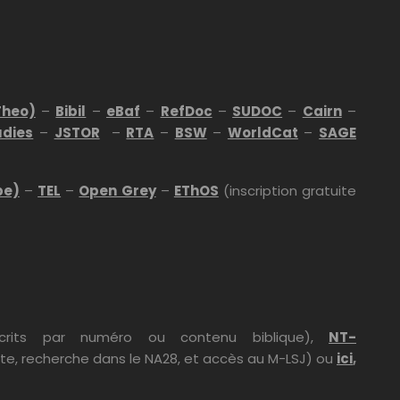
Theo)
–
Bibil
–
eBaf
–
RefDoc
–
SUDOC
–
Cairn
–
udies
–
JSTOR
–
RTA
–
BSW
–
WorldCat
–
SAGE
pe)
–
TEL
–
Open Grey
–
EThOS
(inscription gratuite
rits par numéro ou contenu biblique),
NT-
xte, recherche dans le NA28, et accès au M-LSJ) ou
ici
,