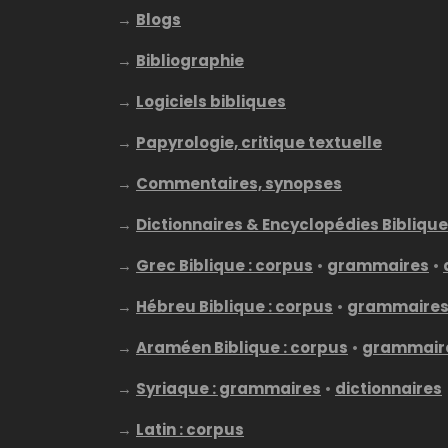
→
Blogs
→
Bibliographie
→
Logiciels bibliques
→
Papyrologie, critique textuelle
→
Commentaires, synopses
→
Dictionnaires & Encyclopédies Bibliqu
→
Grec Biblique : corpus
•
grammaires
•
→
Hébreu Biblique : corpus
•
grammaire
→
Araméen Biblique : corpus
•
grammair
→
Syriaque : grammaires
•
dictionnaires
→
Latin : corpus