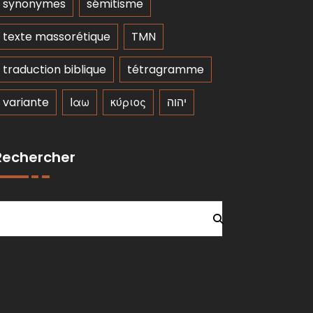
synonymes
sémitisme
texte massorétique
TMN
traduction biblique
tétragramme
variante
Ιαω
κύριος
יהוה
Rechercher
Rechercher