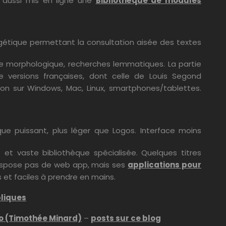
ai aussi mis en ligne une
Bibliothèque de modules
xégétique permettant la consultation aisée des textes
yse morphologique, recherches lemmatiques. La partie
 versions françaises, dont celle de Louis Segond
cation sur Windows, Mac, Linux, smartphones/tablettes.
ique puissant, plus léger que Logos. Interface moins
s et vaste bibliothèque spécialisée. Quelques titres
 dispose pas de web app, mais ses
applications pour
 et faciles à prendre en mains.
bliques
Co (Timothée Minard)
–
posts sur ce blog