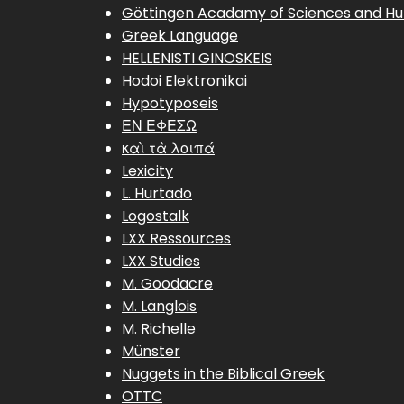
Göttingen Acadamy of Sciences and Hu
Greek Language
HELLENISTI GINOSKEIS
Hodoi Elektronikai
Hypotyposeis
ΕΝ ΕΦΕΣΩ
καὶ τὰ λοιπά
Lexicity
L. Hurtado
Logostalk
LXX Ressources
LXX Studies
M. Goodacre
M. Langlois
M. Richelle
Münster
Nuggets in the Biblical Greek
OTTC