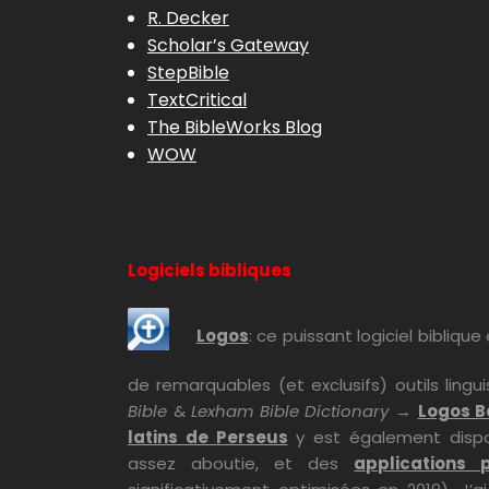
R. Decker
Scholar’s Gateway
StepBible
TextCritical
The BibleWorks Blog
WOW
Logiciels bibliques
Logos
: ce puissant logiciel bibliq
de remarquables (et exclusifs) outils lingu
Bible
&
Lexham Bible Dictionary
→
Logos B
latins de Perseus
y est également dispon
assez aboutie, et des
applications 