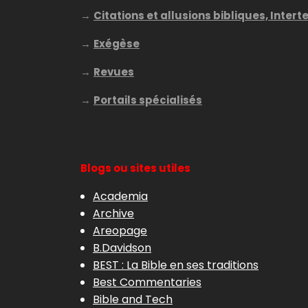
→
Citations et allusions bibliques, Intert
→
Exégèse
→
Revues
→
Portails spécialisés
Blogs ou sites utiles
Academia
Archive
Areopage
B.Davidson
BEST : La Bible en ses traditions
Best Commentaries
Bible and Tech