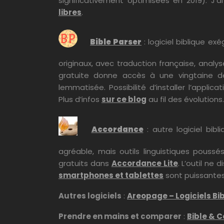
significativement optimisées en 2019). J’
libres
.
Bible Parser
: logiciel biblique e
originaux, avec traduction française, anal
gratuite donne accès à une vingtaine de
lemmatisée. Possibilité d’installer l’appli
Plus d’infos
sur ce blog
au fil des évolutions.
Accordance
: autre logiciel bibl
agréable, mais outils linguistiques poussé
gratuits dans
Accordance Lite
. L’outil ne
smartphones et tablettes
sont puissantes
Autres logiciels
:
Areopage – Logiciels Bi
Prendre en mains et comparer
:
Bible & 