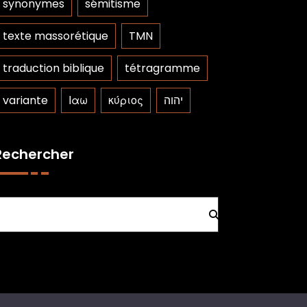
synonymes
sémitisme
texte massorétique
TMN
traduction biblique
tétragramme
variante
Ιαω
κύριος
יהוה
Rechercher
Rechercher