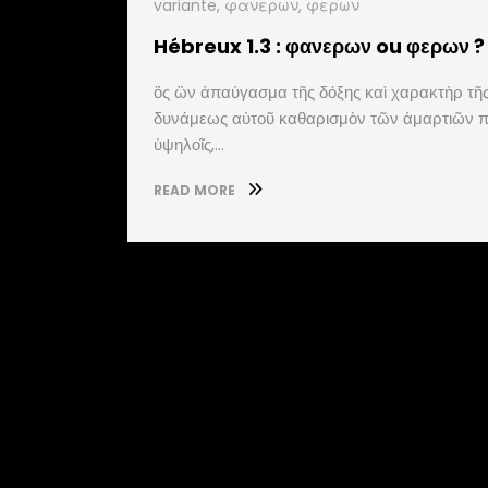
variante
,
φανερων
,
φερων
Hébreux 1.3 : φανερων ou φερων ?
ὃς ὢν ἀπαύγασμα τῆς δόξης καὶ χαρακτὴρ τῆ
δυνάμεως αὐτοῦ καθαρισμὸν τῶν ἁμαρτιῶν πο
ὑψηλοῖς,…
READ MORE