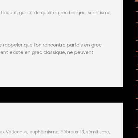
ttributif
,
génitif de qualité
,
grec biblique
,
sémitisme
,
e rappeler que l'on rencontre parfois en grec
aient existé en grec classique, ne peuvent
ex Vaticanus
,
euphémisme
,
Hébreux 1.3
,
sémitisme
,