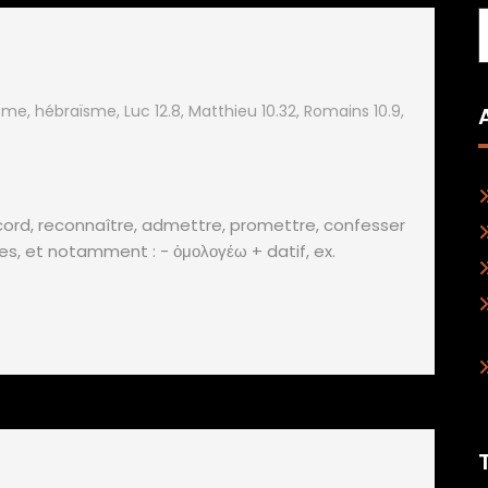
sme
,
hébraïsme
,
Luc 12.8
,
Matthieu 10.32
,
Romains 10.9
,
ccord, reconnaître, admettre, promettre, confesser
res, et notamment : - ὁμολογέω + datif, ex.