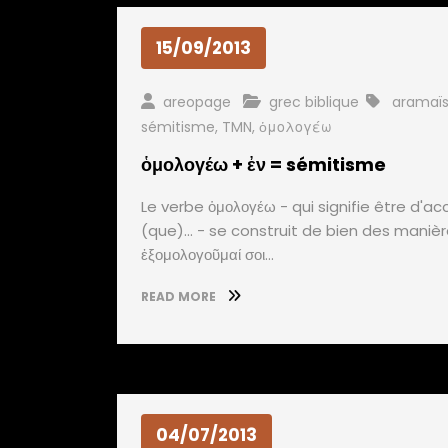
15/09/2013
areopage
grec biblique
aramaï
sémitisme
,
TMN
,
ὁμολογέω
ὁμολογέω + ἐν = sémitisme
Le verbe ὁμολογέω - qui signifie être d'a
(que)... - se construit de bien des maniè
ἐξομολογοῦμαί σοι…
READ MORE
04/07/2013