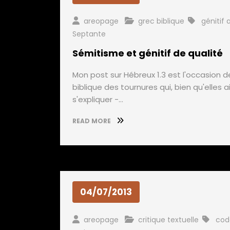
areopage
grec biblique
génitif a
Septante
Sémitisme et génitif de qualité
Mon post sur Hébreux 1.3 est l'occasion d
biblique des tournures qui, bien qu'elles 
s'expliquer -…
READ MORE
04/07/2013
areopage
critique textuelle
cod