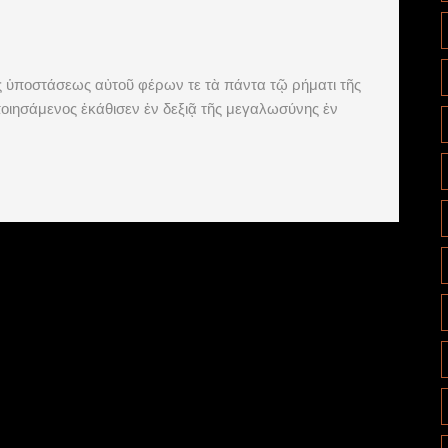
ς ὑποστάσεως αὐτοῦ φέρων τε τὰ πάντα τῷ ρήματι τῆς
ιησάμενος ἐκάθισεν ἐν δεξιᾷ τῆς μεγαλωσύνης ἐν