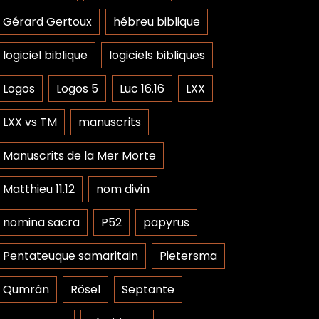
Gérard Gertoux
hébreu biblique
logiciel biblique
logiciels bibliques
Logos
Logos 5
Luc 16.16
LXX
LXX vs TM
manuscrits
Manuscrits de la Mer Morte
Matthieu 11.12
nom divin
nomina sacra
P52
papyrus
Pentateuque samaritain
Pietersma
Qumrân
Rösel
Septante