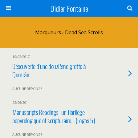
Didier Fontaine
Marqueurs › Dead Sea Scrolls
10/02/2017
Découverte d’une douzième grotte à
Qumrân
AUCUNE RÉPONSE
22/06/2014
Manuscripts Readings : un florilège
papyrologique et scripturaire… (Logos 5)
AUCUNE RÉPONSE