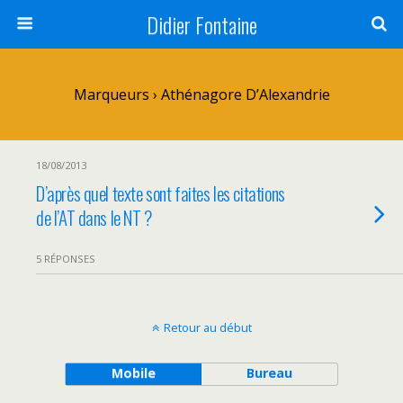
Didier Fontaine
Marqueurs › Athénagore D’Alexandrie
18/08/2013
D’après quel texte sont faites les citations
de l’AT dans le NT ?
5 RÉPONSES
Retour au début
Mobile
Bureau