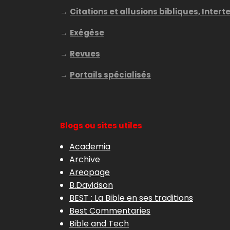
→
Citations et allusions bibliques, Intert
→
Exégèse
→
Revues
→
Portails spécialisés
Blogs ou sites utiles
Academia
Archive
Areopage
B.Davidson
BEST : La Bible en ses traditions
Best Commentaries
Bible and Tech