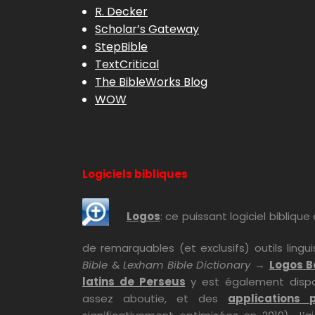
R. Decker
Scholar’s Gateway
StepBible
TextCritical
The BibleWorks Blog
WOW
Logiciels bibliques
Logos
: ce puissant logiciel bibliq
de remarquables (et exclusifs) outils lingu
Bible
&
Lexham Bible Dictionary
→
Logos B
latins de Perseus
y est également dispon
assez aboutie, et des
applications 