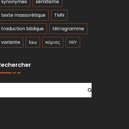
synonymes
sémitisme
texte massorétique
TMN
traduction biblique
tétragramme
variante
Ιαω
κύριος
יהוה
Rechercher
Rechercher