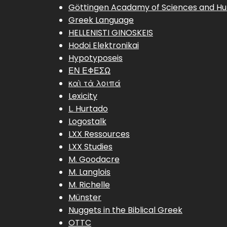
Göttingen Acadamy of Sciences and Hu
Greek Language
HELLENISTI GINOSKEIS
Hodoi Elektronikai
Hypotyposeis
ΕΝ ΕΦΕΣΩ
καὶ τὰ λοιπά
Lexicity
L. Hurtado
Logostalk
LXX Ressources
LXX Studies
M. Goodacre
M. Langlois
M. Richelle
Münster
Nuggets in the Biblical Greek
OTTC