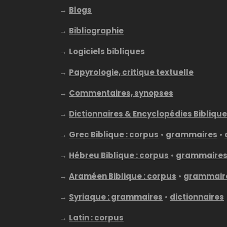
→
Blogs
→
Bibliographie
→
Logiciels bibliques
→
Papyrologie, critique textuelle
→
Commentaires, synopses
→
Dictionnaires & Encyclopédies Bibliqu
→
Grec Biblique : corpus
•
grammaires
•
→
Hébreu Biblique : corpus
•
grammaire
→
Araméen Biblique : corpus
•
grammair
→
Syriaque : grammaires
•
dictionnaires
→
Latin : corpus