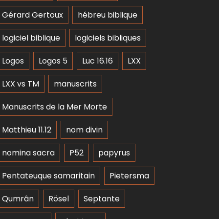
Gérard Gertoux
hébreu biblique
logiciel biblique
logiciels bibliques
Logos
Logos 5
Luc 16.16
LXX
LXX vs TM
manuscrits
Manuscrits de la Mer Morte
Matthieu 11.12
nom divin
nomina sacra
P52
papyrus
Pentateuque samaritain
Pietersma
Qumrân
Rösel
Septante