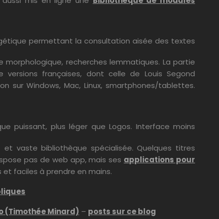
ai aussi mis en ligne une
Bibliothèque de modules
xégétique permettant la consultation aisée des textes
yse morphologique, recherches lemmatiques. La partie
 versions françaises, dont celle de Louis Segond
cation sur Windows, Mac, Linux, smartphones/tablettes.
ique puissant, plus léger que Logos. Interface moins
s et vaste bibliothèque spécialisée. Quelques titres
 dispose pas de web app, mais ses
applications pour
 et faciles à prendre en mains.
bliques
Co (Timothée Minard)
–
posts sur ce blog