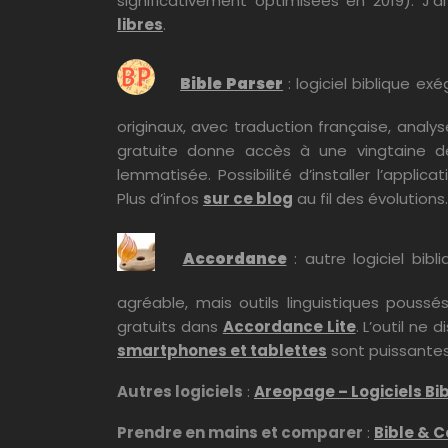
significativement optimisées en 2019). J’
libres
.
Bible Parser
: logiciel biblique e
originaux, avec traduction française, anal
gratuite donne accès à une vingtaine de
lemmatisée. Possibilité d’installer l’appli
Plus d’infos
sur ce blog
au fil des évolutions.
Accordance
: autre logiciel bibl
agréable, mais outils linguistiques poussé
gratuits dans
Accordance Lite
. L’outil ne
smartphones et tablettes
sont puissantes
Autres logiciels
:
Areopage – Logiciels Bi
Prendre en mains et comparer
:
Bible & 