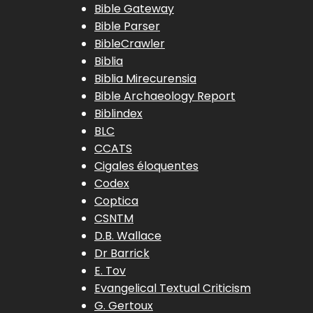
Bible Gateway
Bible Parser
BibleCrawler
Biblia
Biblia Mirecurensia
Bible Archaeology Report
Biblindex
BLC
CCATS
Cigales éloquentes
Codex
Coptica
CSNTM
D.B. Wallace
Dr Barrick
E. Tov
Evangelical Textual Criticism
G. Gertoux