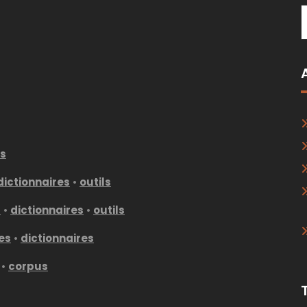
es
dictionnaires
•
outils
s
•
dictionnaires
•
outils
es
•
dictionnaires
•
corpus