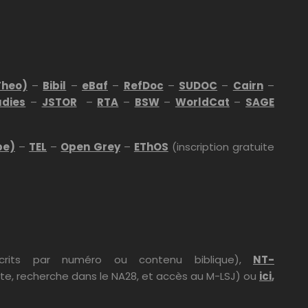
Theo)
–
Bibil
–
eBaf
–
RefDoc
–
SUDOC
–
Cairn
–
udies
–
JSTOR
–
RTA
–
BSW
–
WorldCat
–
SAGE
pe)
–
TEL
–
Open Grey
–
EThOS
(inscription gratuite
rits par numéro ou contenu biblique),
NT-
xte, recherche dans le NA28, et accès au M-LSJ) ou
ici
,