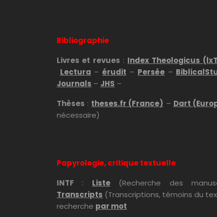
Bibliographie
Livres et revues
:
Index Theologicus (lx
Lectura
–
érudit
–
Persée
–
BiblicalSt
Journals
–
JHS
–
Thèses
:
theses.fr (France)
–
Dart (Euro
nécessaire)
Papyrologie, critique textuelle
INTF
:
Liste
(Recherche des manusc
Transcripts
(Transcriptions, témoins du te
recherche
par mot