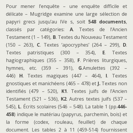
Pour mener l’enquête – une enquête difficile et
délicate – Mugridge examine une large sélection de
papyri grecs jusqu’au IVe s, soit
548 documents
,
classés par catégories:
A
. Textes de l’Ancien
Testament (1 – 149),
B
. Textes du Nouveau Testament
(150 – 263),
C
. Textes ‘apocryphes’ (264 – 299),
D
.
Textes patristiques (300 – 354),
E
. Textes
hagiographiques (355 – 358),
F
. Prières liturgiques,
hymnes, etc. (359 – 391),
G
.Amulettes (392 –
446)
H
. Textes magiques (447 – 464),
I
. Textes
gnostiques et manichéens (465 – 478) et
J.
Textes non
identifiés (479 – 520),
K1
. Textes juifs de l’Ancien
Testament (521 – 536),
K2
. Autres textes juifs (537 –
545),
L
. Écrits scolaires (546 – 548). La table 1 (pp.
446-
458
) indique le matériau (papyrus, parchemin, bois) et
la forme (codex, rouleau, feuillet) de chaque
document. Les tables 2 à 11 (459-514) fournissent