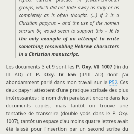
groups, which did not fade away as rarly or as
completely as is often thought. (…) If
3
is a
Christian papyrus – and the use of the
nomen
sacrum
θς would seem to support this –
it is
the only example of an attempt to write
something ressembling Hebrew characters
in a Christian manuscript
.
Les documents 3 et 9 sont les
P. Oxy. VII 1007
(fin du
III AD) et
P. Oxy. IV 656
(II/III AD) dont j’ai
abondamment parlé dans mon travail sur le
P52
. Ces
deux papyri attestent d’une pratique scribale des plus
intéressantes : le nom divin paraissait encore dans les
documents copiés, mais tantôt on trouve une
tentative de transcrire (double yods dans le P. Oxy.
1007), tantôt un espace d’au moins quatre lettres avait
été laissé pour l’insertion par un second scribe du