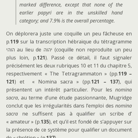
marked difference, except that none of the
earlier papyri are in the unskilled hand
category; and 7.9% is the overall percentage.
On déplorera juste une coquille un peu fâcheuse en
p.
119
sur la transcription hébraïque du tétragramme
הוהי au lieu de יהוה (coquille non reproduite un peu
plus loin, p.
121
). Passé ce détail, il faut signaler
précisément les deux rubriques 10 et 11 du chapitre 5,
respectivement « The Tetragrammaton » (pp.
119 –
121
) et « Nomina sacra » (pp.
121 – 137
), qui
présentent un intérêt particulier. Pour les
nomina
sacra
, au terme d’une étude passionnante, Mugridge
conclut que les irrégularités dans l’emploi des
nomina
sacra
ne suffisent pas à qualifier un scribe d’
« amateur » (p.
135
), et qu’il est fondé de s’appuyer sur
la présence de ce système pour qualifier un document
de « chrétien » (p.
137
).