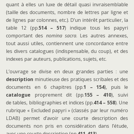
quant à elles un luxe de détail quasi invraisemblable
(taille des documents, nombre de lettres par ligne et
de lignes par colonnes, etc.). D’un intérêt particulier, la
table 12 (pp.
514 – 517
) indique tous les papyri
comportant des
nomina sacra
. Les autres annexes,
tout aussi utiles, contiennent une concordance entre
les divers catalogues (indispensable, du coup), et des
indexes par auteurs, publications, sujets, etc.
L’ouvrage se divise en deux grandes parties : une
description
minutieuse des pratiques scribales et des
documents en 6 chapitres (pp.
1 – 154
), puis le
catalogue
proprement dit (pp.
155 – 410
), suivi
de tables, bibliographies et indices (pp.
414 – 558
). Une
rubrique « Excluded papyri » (classés par leur numéro
LDAB) permet d’avoir une courte description des
documents non pris en considération dans l’étude,
avec une courte description (pp.
411-413
).