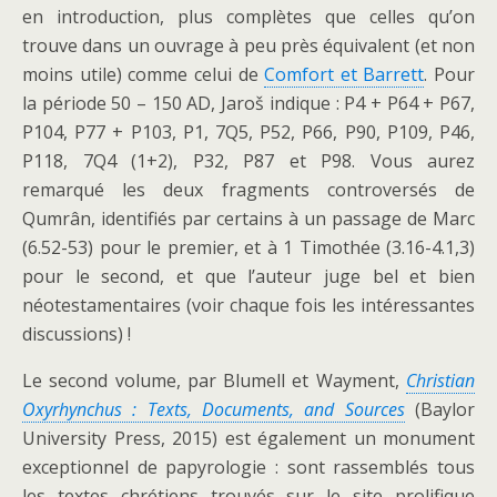
en introduction, plus complètes que celles qu’on
trouve dans un ouvrage à peu près équivalent (et non
moins utile) comme celui de
Comfort et Barrett
. Pour
la période 50 – 150 AD, Jaroš indique : P4 + P64 + P67,
P104, P77 + P103, P1, 7Q5, P52, P66, P90, P109, P46,
P118, 7Q4 (1+2), P32, P87 et P98. Vous aurez
remarqué les deux fragments controversés de
Qumrân, identifiés par certains à un passage de Marc
(6.52-53) pour le premier, et à 1 Timothée (3.16-4.1,3)
pour le second, et que l’auteur juge bel et bien
néotestamentaires (voir chaque fois les intéressantes
discussions) !
Le second volume, par Blumell et Wayment,
Christian
Oxyrhynchus : Texts, Documents, and Sources
(Baylor
University Press, 2015) est également un monument
exceptionnel de papyrologie : sont rassemblés tous
les textes chrétiens trouvés sur le site prolifique