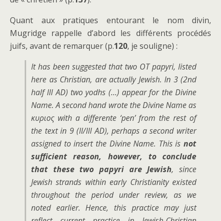
Quant aux pratiques entourant le nom divin,
Mugridge rappelle d’abord les différents procédés
juifs, avant de remarquer (p.
120
, je souligne) :
It has been suggested that two OT papyri, listed
here as Christian, are actually Jewish. In
3
(2nd
half III AD) two yodhs (…) appear for the Divine
Name. A second hand wrote the Divine Name as
κυριος with a differente ‘pen’ from the rest of
the text in
9
(II/III AD), perhaps a second writer
assigned to insert the Divine Name. This is
not
sufficient reason, however, to conclude
that these two papyri are Jewish
, since
Jewish strands within early Christianity existed
throughout the period under review, as we
noted earlier. Hence, this practice may just
reflect current practice in Jewish-Christian