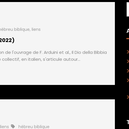
hébreu biblique
,
liens
 2022)
 de l'ouvrage de F. Arduini et al., Il Dio della Bibbia
ollectif, en italien, s'articule autour…
liens
hébreu biblique