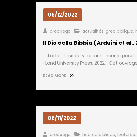
09/12/2022
areopage
actualités
,
grec biblique
,
Il Dio della Bibbia (Arduini et al.,
J'ai le plaisir de vous annoncer la parution
(Land University Press, 2022). Cet ouvrage c
READ MORE
08/11/2022
areopage
hébreu biblique
,
lectures
,