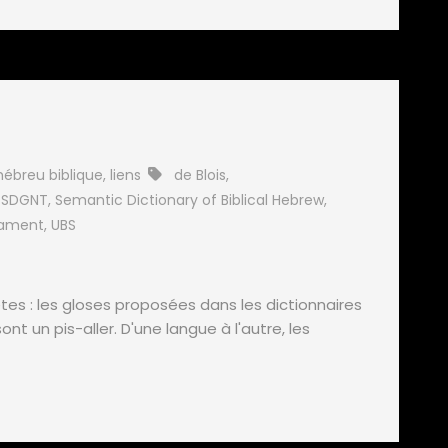
hébreu biblique
,
liens
de Blois
,
,
SDGNT
,
Semantic Dictionary of Biblical Hebrew
,
tament
,
UBS
es : les gloses proposées dans les dictionnaires
t un pis-aller. D'une langue à l'autre, les