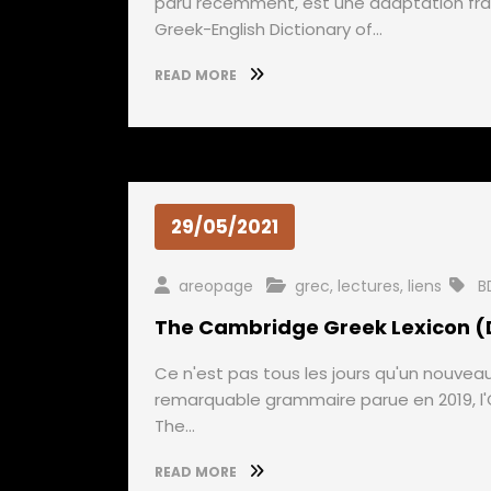
paru récemment, est une adaptation fra
Greek-English Dictionary of…
READ MORE
29/05/2021
areopage
grec
,
lectures
,
liens
B
The Cambridge Greek Lexicon (Di
Ce n'est pas tous les jours qu'un nouveau
remarquable grammaire parue en 2019, l'O
The…
READ MORE