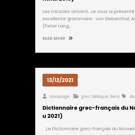
Les miracles arrivent. Je vous ai présenté
excellente grammaire : von Siebenthal, 
(Peter Lang,…
READ MORE
13/12/2021
areopage
grec biblique
,
liens
di
Dictionnaire grec-français du
u 2021)
Le Dictionnaire grec-français du Nouveau