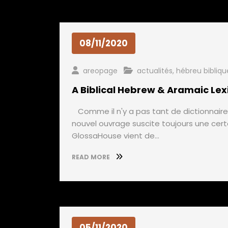
08/11/2020
areopage
actualités
,
hébreu bibliqu
A Biblical Hebrew & Aramaic Le
Comme il n'y a pas tant de dictionnaires 
nouvel ouvrage suscite toujours une certai
GlossaHouse vient de…
READ MORE
05/11/2020