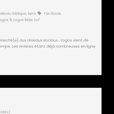
hébreu biblique
,
liens
Factbook
,
Logos 9
,
Logos Bible Sof
connecté(e) aux réseaux sociaux… Logos vient de
ompe. Les reviews étant déjà nombreuses en ligne
vidéo)