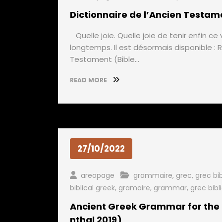
Dictionnaire de l’Ancien Testam
Quelle joie. Quelle joie de tenir enfin c
longtemps. Il est désormais disponible : R
Testament (Bible…
READ MORE
27/10/2022
areopage
grammaire
,
grec
,
grec bi
biblical greek
,
gramaire
,
grammar
,
grec bibl
Ancient Greek Grammar for the 
nthal 2019)