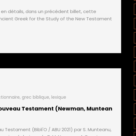
 en détails, dans un précédent billet, cette
Ancient Greek for the Study of the New Testament
ctionnaire
,
grec biblique
,
lexique
 Nouveau Testament (Newman, Muntean
 Testament (Bibli'O / ABU 2021) par S. Munteanu,