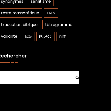
synonymes
sémitisme
texte massorétique
TMN
traduction biblique
tétragramme
variante
Ιαω
κύριος
יהוה
Rechercher
Rechercher