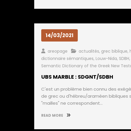
14/03/2021
areopage
actualités
,
grec biblique
,
dictionnaire sémantiques
,
Louw-Nida
,
SDBH
Semantic Dictionary of the Greek New Tes
UBS MARBLE : SDGNT/SDBH
C'est un problème bien connu des exégèt
de grec ou d'hébreu/araméen bibliques son
"mailles" ne correspondent…
READ MORE