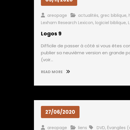
areopage
actualités
,
grec biblique
,
Lexham Research Lexicon
,
logiciel biblique
,
Logos 9
Difficile de passer à côté si vous êtes 
publier sa neuvième version en grande p
(voir…
READ MORE
27/06/2020
areopage
liens
DVD
,
Évangiles (