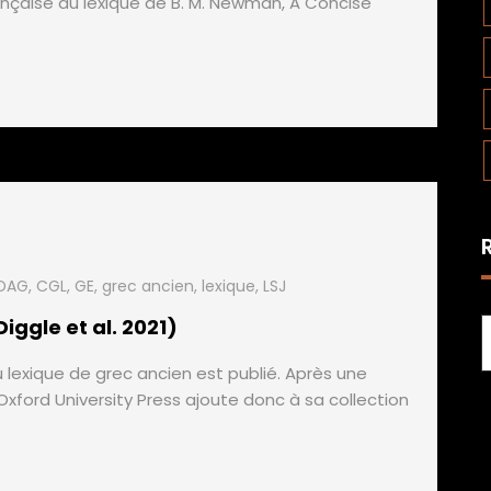
nçaise du lexique de B. M. Newman, A Concise
DAG
,
CGL
,
GE
,
grec ancien
,
lexique
,
LSJ
ggle et al. 2021)
 lexique de grec ancien est publié. Après une
xford University Press ajoute donc à sa collection