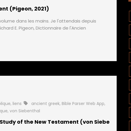
ent (Pigeon, 2021)
e volume dans les mains. Je l'attendais depuis
ichard E. Pigeon, Dictionnaire de l'Ancien
blique
,
liens
ancient greek
,
Bible Parser Web App
,
ique
,
von Siebenthal
Study of the New Testament (von Siebe