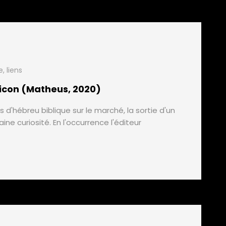
e
,
liens
xicon (Matheus, 2020)
d'hébreu biblique sur le marché, la sortie d'un
ne curiosité. En l'occurrence l'éditeur