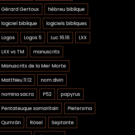
Gérard Gertoux
hébreu biblique
logiciel biblique
logiciels bibliques
Logos
Logos 5
Luc 16.16
LXX
LXX vs TM
manuscrits
Manuscrits de la Mer Morte
Matthieu 11.12
nom divin
nomina sacra
P52
papyrus
Pentateuque samaritain
Pietersma
Qumrân
Rösel
Septante