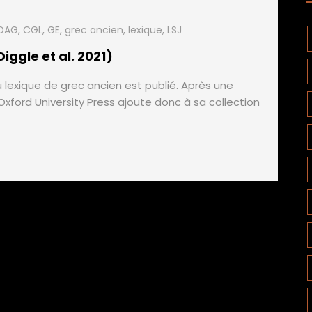
DAG
,
CGL
,
GE
,
grec ancien
,
lexique
,
LSJ
ggle et al. 2021)
 lexique de grec ancien est publié. Après une
xford University Press ajoute donc à sa collection