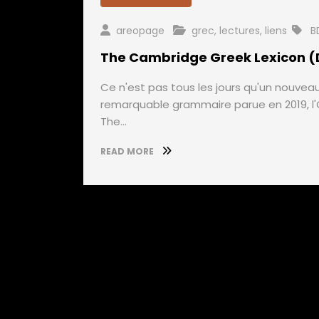
areopage
grec
,
lectures
,
liens
B
The Cambridge Greek Lexicon (Di
Ce n'est pas tous les jours qu'un nouveau
remarquable grammaire parue en 2019, l'O
The…
READ MORE