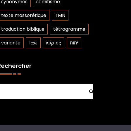
synonymes
sémitisme
texte massorétique
TMN
traduction biblique
tétragramme
variante
Ιαω
κύριος
יהוה
Rechercher
Rechercher