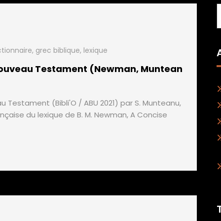
ctionnaire
,
grec biblique
,
lexique
 Nouveau Testament (Newman, Muntean
 Testament (Bibli'O / ABU 2021) par S. Munteanu,
nçaise du lexique de B. M. Newman, A Concise