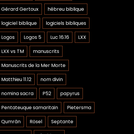
Gérard Gertoux
hébreu biblique
logiciel biblique
logiciels bibliques
Logos
Logos 5
Luc 16.16
LXX
LXX vs TM
manuscrits
Manuscrits de la Mer Morte
Matthieu 11.12
nom divin
nomina sacra
P52
papyrus
Pentateuque samaritain
Pietersma
Qumrân
Rösel
Septante