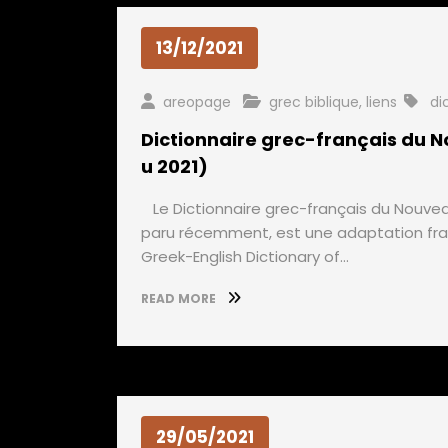
13/12/2021
areopage
grec biblique
,
liens
di
Dictionnaire grec-français du
u 2021)
Le Dictionnaire grec-français du Nouveau
paru récemment, est une adaptation fra
Greek-English Dictionary of…
READ MORE
29/05/2021