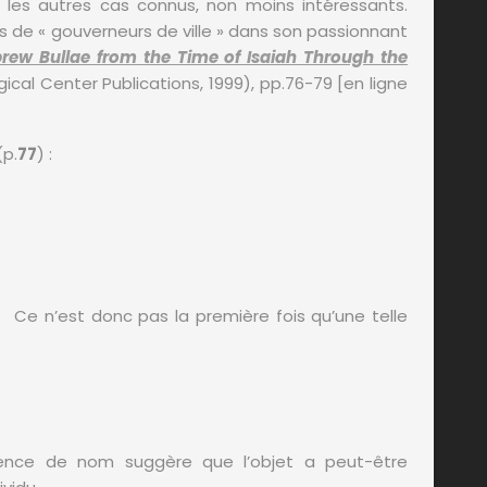
 les autres cas connus, non moins intéressants.
de « gouverneurs de ville » dans son passionnant
rew Bullae from the Time of Isaiah Through the
ical Center Publications, 1999), pp.76-79 [en ligne
e (p.
77
) :
Ce n’est donc pas la première fois qu’une telle
sence de nom suggère que l’objet a peut-être