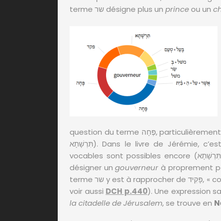
terme שר désigne plus un
prince
ou un
c
question du terme פֶּחָה, particulièrement au temps d’Esdras et Néhémie (à côté du terme
תִּרְשָׁתָא). Dans le livre de Jérémie, c’est une forme de פקד qui est privilégiée. D’autres
vocables sont possibles encore (סֶ֫רֶן , רַב , תִּרְשָׁתָא). Cependant le terme שר semble bien
désigner un
gouverneur
à proprement p
terme שר
voir aussi
DCH p.440
la citadelle de Jérusalem
, se trouve en
N