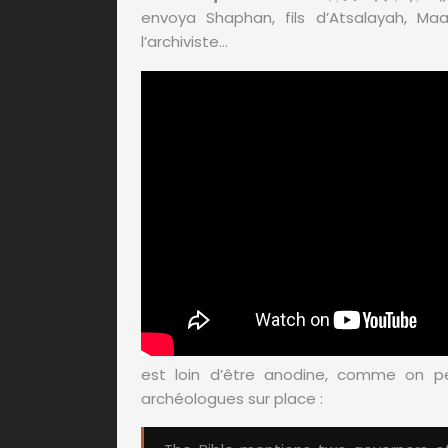
envoya Shaphan, fils d’Atsalayah, Maa
l’archiviste…
est loin d’être anodine, comme on 
archéologues sur place :