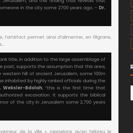
Jerusalem, and this finding thus reveals that
 someone in the city some 2700 years ago. –
Dr.
e, l’artéfact permet ainsi d’alimenter, en filigrane,
s…
rank title, in addition to the large assemblage of
the past, supports the assumption that this area,
 western hill of ancient Jerusalem, some 100m
 inhabited by highly ranked officials during the
. Weksler-Bdolah
, “this is the first time that
thorized excavation. It supports the biblical
rnor of the city in Jerusalem some 2,700 years