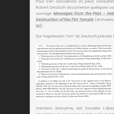
Pour s’en convaincre on peut consulter
Robert Deutsch documente quelques cas 
ouvrage
Messages from the Past – Heb
Destruction of the Fist Temple
(Archaelog
ici
] :
Sur l’expression שר העיר, Deutsch précis
mention, anonyme, est trouvée. L’ab