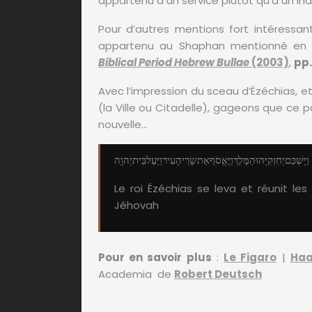
appartenu à un service plutôt qu’à un indi
Pour d’autres mentions fort intéressa
appartenu au Shaphan mentionné e
Biblical Period Hebrew Bullae
(2003)
,
pp
Avec l’impression du sceau d’Ézéchias, e
(la Ville ou Citadelle), gageons que ce
nouvelle…
וַיַּשְׁכֵּם
יְחִזְקִיָּהוּ
הַמֶּלֶךְ
וַיֶּאֱסֹף
אֵת
שָׂרֵי
הָעִיר
וַיַּעַל
בֵּית
יְהוָֽה
Le roi Ézéchias se leva et réunit le
Jéhovah
Pour en savoir plus
:
Le Figaro
|
Haa
Academia de
Robert Deutsch