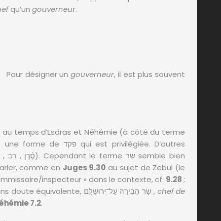
hef
qu’un
gouverneur
.
Pour désigner un
gouverneur
, il est plus souvent
arler, comme en
Juges 9.30
au sujet de Zebul (le
 y est à rapprocher de פָּקִיד, « commissaire/inspecteur » dans le contexte, cf.
9.28
;
). Une expression sans doute équivalente, שַׂר הַבִּירָה עַל־יְרוּשָׁלִָם ,
chef de
éhémie 7.2
.