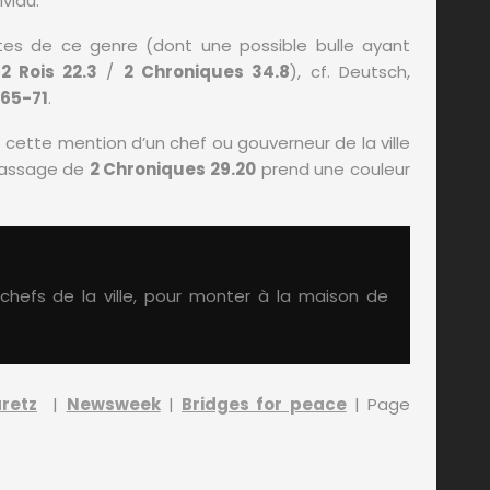
vidu.
ntes de ce genre (dont une possible bulle ayant
n
2 Rois 22.3
/
2 Chroniques 34.8
), cf. Deutsch,
.65-71
.
t cette mention d’un chef ou gouverneur de la ville
 passage de
2 Chroniques 29.20
prend une couleur
s chefs de la ville, pour monter à la maison de
retz
|
Newsweek
|
Bridges for peace
| Page