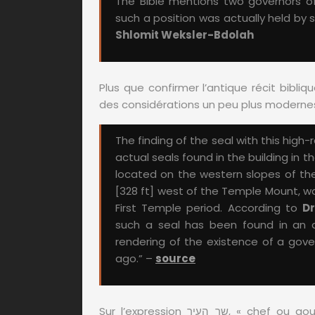
The Bible mentions two governors of 
such a position was actually held by
Shlomit Weksler-Bdolah
Plus que confirmer l’antique récit bibliqu
des considérations un peu plus moderne
The finding of the seal with this high-
actual seals found in the building in 
located on the western slopes of the
[328 ft] west of the Temple Mount, was
First Temple period. According to
Dr
such a seal has been found in an au
rendering of the existence of a gove
ago.” –
source
Sur l’expression שר העיר, « chef ou gouverneur de la ville », rappelons qu’en hébreu le