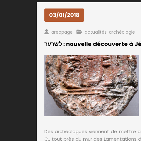
03/01/2018
areopage
actualités
,
archéologie
לשרער : nouvelle découverte à
Des archéologues viennent de mettre au j
C., tout près du mur des Lamentations da