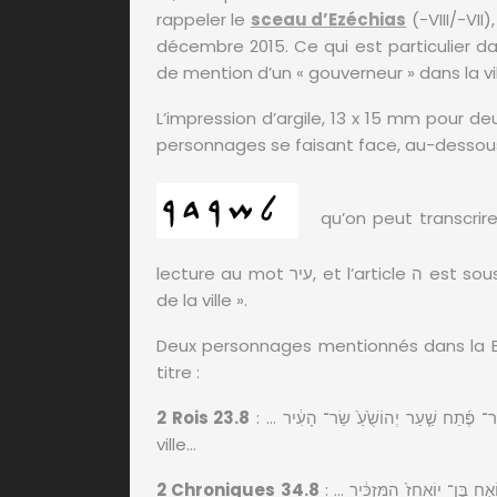
rappeler le
sceau d’Ezéchias
(-VIII/-VII
décembre 2015. Ce qui est particulier da
de mention d’un « gouverneur » dans la vi
L’impression d’argile, 13 x 15 mm pour de
personnages se faisant face, au-dessous 
qu’on peut transcrir
lecture au mot עיר, et l’article ה est sous-entendu, soit לשר העיר, « [appartenant] au chef
de la ville ».
Deux personnages mentionnés dans la Bi
titre :
2 Rois 23.8
ville…
2 Chroniques 34.8
: … שָׁ֠לַח אֶת־ שָׁפָ֨ן בֶּן־ אֲצַלְיָ֜הוּ וְאֶת־ מַעֲשֵׂיָ֣הוּ שַׂר־ הָעִ֗יר וְ֠אֵת יוֹאָ֤ח בֶּן־ יֽוֹאָחָז֙ הַמַּזְכִּ֔יר …il