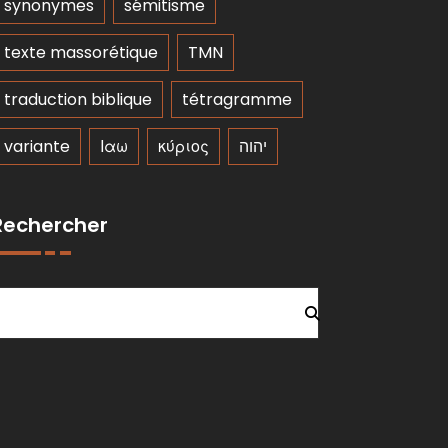
synonymes
sémitisme
texte massorétique
TMN
traduction biblique
tétragramme
variante
Ιαω
κύριος
יהוה
Rechercher
Rechercher