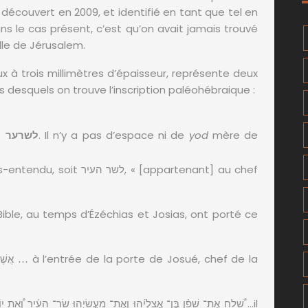
), découvert en 2009, et identifié en tant que tel en
ns le cas présent, c’est qu’on avait jamais trouvé
lle de Jérusalem.
ux à trois millimètres d’épaisseur, représente deux
desquels on trouve l’inscription paléohébraique :
e
לשרער
. Il n’y a pas d’espace ni de
yod
mère de
ble, au temps d’Ézéchias et Josias, ont porté ce
: … אֲשֶׁר־ פֶּ֜תַח שַׁ֤עַר יְהוֹשֻׁ֙עַ֙ שַׂר־ הָעִ֔יר
à l’entrée de la porte de Josué, chef de la
…