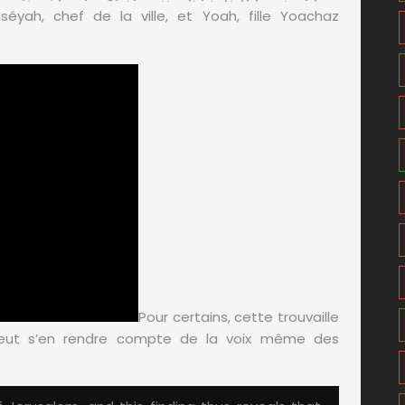
séyah, chef de la ville, et Yoah, fille Yoachaz
Pour certains, cette trouvaille
peut s’en rendre compte de la voix même des