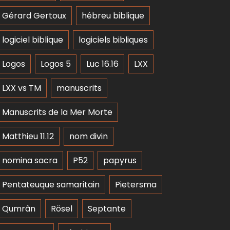
Gérard Gertoux
hébreu biblique
logiciel biblique
logiciels bibliques
Logos
Logos 5
Luc 16.16
LXX
LXX vs TM
manuscrits
Manuscrits de la Mer Morte
Matthieu 11.12
nom divin
nomina sacra
P52
papyrus
Pentateuque samaritain
Pietersma
Qumrân
Rösel
Septante