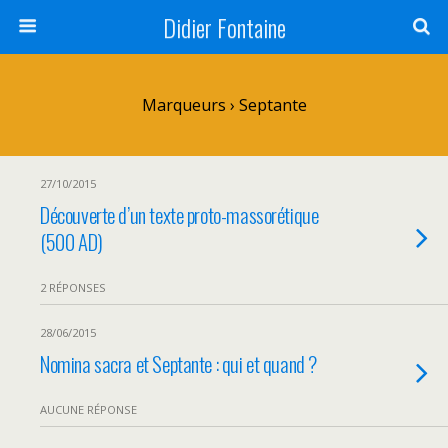
Didier Fontaine
Marqueurs › Septante
27/10/2015
Découverte d’un texte proto-massorétique
(500 AD)
2 RÉPONSES
28/06/2015
Nomina sacra et Septante : qui et quand ?
AUCUNE RÉPONSE