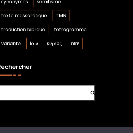
synonymes
sémitisme
texte massorétique
TMN
traduction biblique
tétragramme
variante
Ιαω
κύριος
יהוה
Rechercher
Rechercher