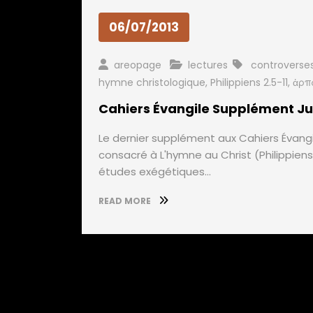
06/07/2013
areopage
lectures
controverses
hymne christologique
,
Philippiens 2.5-11
,
ἁρπ
Cahiers Évangile Supplément Juin 
Le dernier supplément aux Cahiers Évangile
consacré à L'hymne au Christ (Philippiens 
études exégétiques…
READ MORE