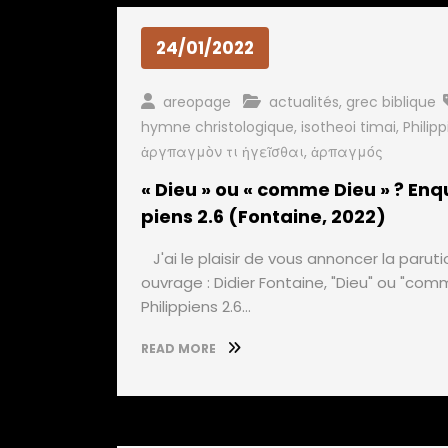
24/01/2022
areopage
actualités
,
grec biblique
hymne christologique
,
isotheoi timai
,
Philipp
ἁργπαγμὸν τι ἡγεῖσθαι
,
ἁρπαγμός
« Dieu » ou « comme Dieu » ? Enqu
piens 2.6 (Fontaine, 2022)
J'ai le plaisir de vous annoncer la parut
ouvrage : Didier Fontaine, "Dieu" ou "com
Philippiens 2.6…
READ MORE