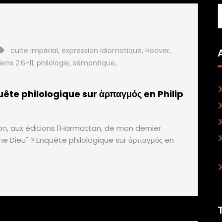
culte impérial
,
expression idiomatique
,
Hoover
,
iens 2.6-11
,
philologie
,
sémantique
,
ête philologique sur ἁρπαγμός en Philip
ion, aux éditions l'Harmattan, de mon dernier
me Dieu" ? Enquête philologique sur ἁρπαγμός en