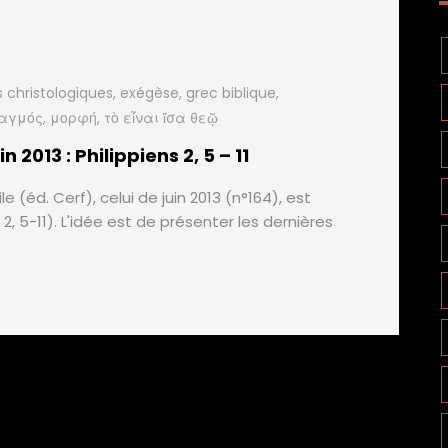
 christologiques
,
exégèse
,
grec biblique
,
αγμός
,
μορφή
,
τὸ εἶναι ἴσα θεῷ
2013 : Philippiens 2, 5 – 11
 (éd. Cerf), celui de juin 2013 (n°164), est
2, 5-11). L'idée est de présenter les dernières