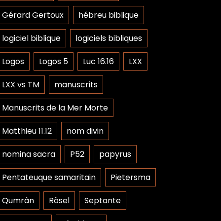
Gérard Gertoux
hébreu biblique
logiciel biblique
logiciels bibliques
Logos
Logos 5
Luc 16.16
LXX
LXX vs TM
manuscrits
Manuscrits de la Mer Morte
Matthieu 11.12
nom divin
nomina sacra
P52
papyrus
Pentateuque samaritain
Pietersma
Qumrân
Rösel
Septante