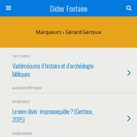
Didier Fontaine
Marqueurs › Gérard Gertoux
19/11/2015
Vadémécums d’histoire et d’archéologie
bibliques
AUCUNE RÉPONSE
07/04/2015
Le nom divin : imprononçable ? (Gertoux,
2015)
9 RÉPONSES