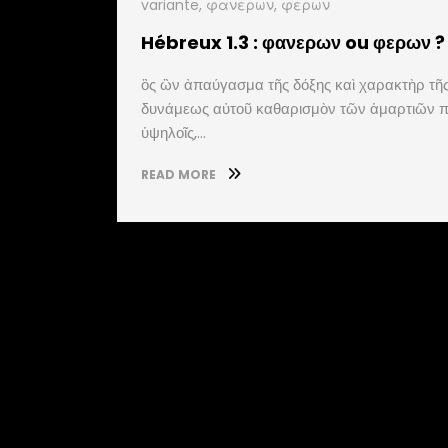
variante
,
φανερων
,
φερων
Hébreux 1.3 : φανερων ou φερων ?
ὃς ὢν ἀπαύγασμα τῆς δόξης καὶ χαρακτὴρ τῆ
δυνάμεως αὐτοῦ καθαρισμὸν τῶν ἁμαρτιῶν πο
ὑψηλοῖς,…
READ MORE