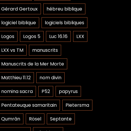
Gérard Gertoux
hébreu biblique
logiciel biblique
logiciels bibliques
Logos
Logos 5
Luc 16.16
LXX
LXX vs TM
manuscrits
Manuscrits de la Mer Morte
Matthieu 11.12
nom divin
nomina sacra
P52
papyrus
Pentateuque samaritain
Pietersma
Qumrân
Rösel
Septante