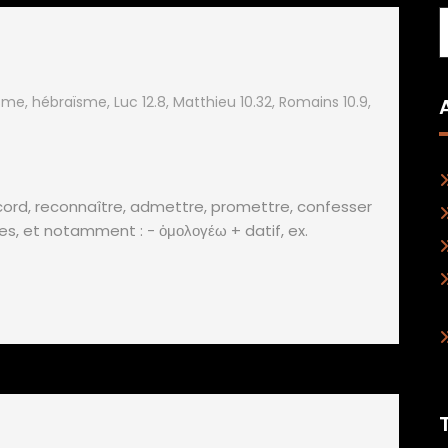
sme
,
hébraïsme
,
Luc 12.8
,
Matthieu 10.32
,
Romains 10.9
,
ccord, reconnaître, admettre, promettre, confesser
res, et notamment : - ὁμολογέω + datif, ex.