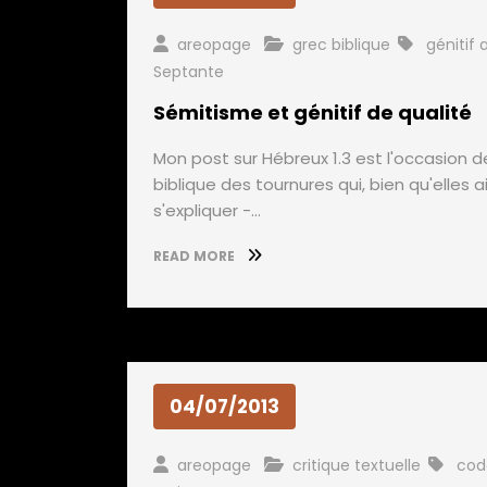
areopage
grec biblique
génitif a
Septante
Sémitisme et génitif de qualité
Mon post sur Hébreux 1.3 est l'occasion d
biblique des tournures qui, bien qu'elles 
s'expliquer -…
READ MORE
04/07/2013
areopage
critique textuelle
cod