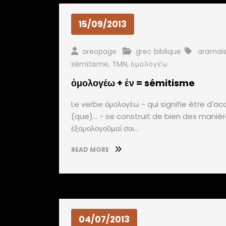
15/09/2013
areopage
grec biblique
aramaï
sémitisme
,
TMN
,
ὁμολογέω
ὁμολογέω + ἐν = sémitisme
Le verbe ὁμολογέω - qui signifie être d'a
(que)... - se construit de bien des maniè
ἐξομολογοῦμαί σοι…
READ MORE
04/07/2013