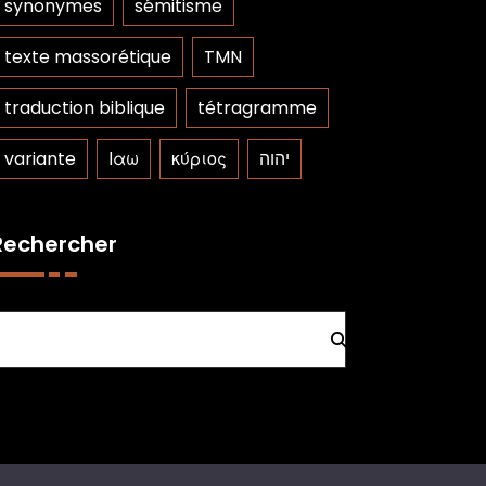
synonymes
sémitisme
texte massorétique
TMN
traduction biblique
tétragramme
variante
Ιαω
κύριος
יהוה
Rechercher
Rechercher