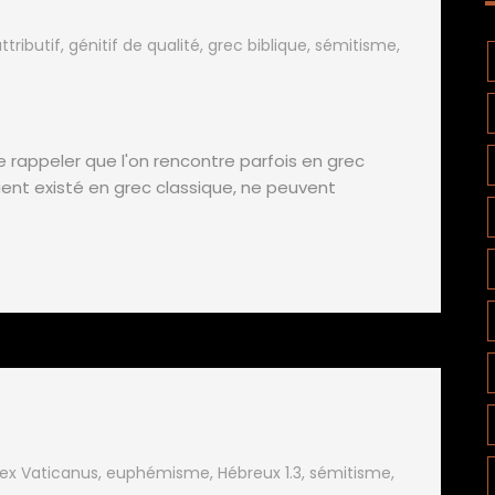
ttributif
,
génitif de qualité
,
grec biblique
,
sémitisme
,
e rappeler que l'on rencontre parfois en grec
aient existé en grec classique, ne peuvent
ex Vaticanus
,
euphémisme
,
Hébreux 1.3
,
sémitisme
,