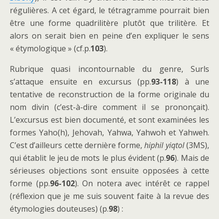
régulières. A cet égard, le tétragramme pourrait bien
être une forme quadrilitère plutôt que trilitère. Et
alors on serait bien en peine d’en expliquer le sens
« étymologique » (cf.p.
103
).
Rubrique quasi incontournable du genre, Surls
s’attaque ensuite en excursus (pp.
93-118
) à une
tentative de reconstruction de la forme originale du
nom divin (c’est-à-dire comment il se prononçait).
L’excursus est bien documenté, et sont examinées les
formes Yaho(h), Jehovah, Yahwa, Yahwoh et Yahweh.
C’est d’ailleurs cette dernière forme,
hiphil yiqtol
(3MS),
qui établit le jeu de mots le plus évident (p.
96
). Mais de
sérieuses objections sont ensuite opposées à cette
forme (pp.
96-102
). On notera avec intérêt ce rappel
(réflexion que je me suis souvent faite à la revue des
étymologies douteuses) (p.
98
) :