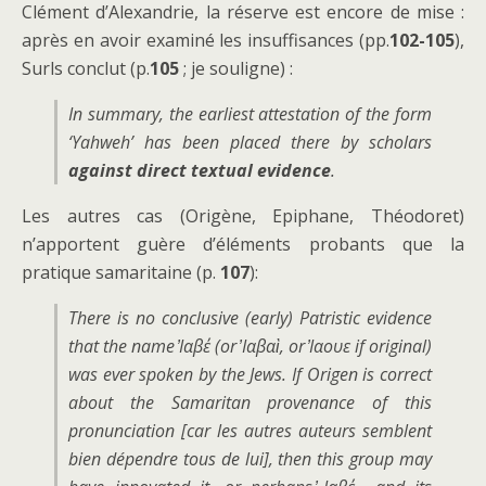
Clément d’Alexandrie, la réserve est encore de mise :
après en avoir examiné les insuffisances (pp.
102-105
),
Surls conclut (p.
105
; je souligne) :
In summary, the earliest attestation of the form
‘Yahweh’ has been placed there by scholars
against direct textual evidence
.
Les autres cas (Origène, Epiphane, Théodoret)
n’apportent guère d’éléments probants que la
pratique samaritaine (p.
107
):
There is no conclusive (early) Patristic evidence
that the name ̓Ιαβέ (or ̓Ιαβαὶ, or ̓Ιαουε if original)
was ever spoken by the Jews. If Origen is correct
about the Samaritan provenance of this
pronunciation [car les autres auteurs semblent
bien dépendre tous de lui], then this group may