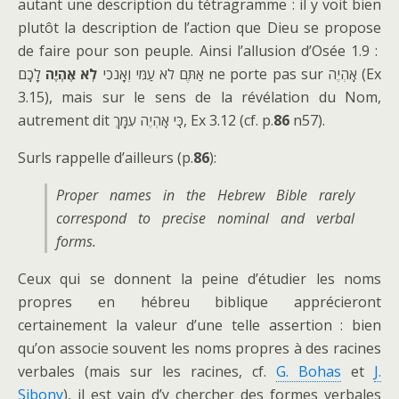
autant une description du tétragramme : il y voit bien
plutôt la description de l’action que Dieu se propose
de faire pour son peuple. Ainsi l’allusion d’Osée 1.9 :
אַתֶּם לֹא עַמִּי וְאָנֹכִי
לֹֽא אֶהְיֶה
לָכֶֽם ne porte pas sur אֶֽהְיֶה (Ex
3.15), mais sur le sens de la révélation du Nom,
autrement dit כִּֽי אֶֽהְיֶה עִמָּךְ, Ex 3.12 (cf. p.
86
n57).
Surls rappelle d’ailleurs (p.
86
):
Proper names in the Hebrew Bible rarely
correspond to precise nominal and verbal
forms.
Ceux qui se donnent la peine d’étudier les noms
propres en hébreu biblique apprécieront
certainement la valeur d’une telle assertion : bien
qu’on associe souvent les noms propres à des racines
verbales (mais sur les racines, cf.
G. Bohas
et
J.
Sibony
), il est vain d’y chercher des formes verbales