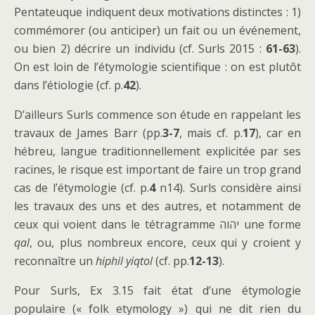
Pentateuque indiquent deux motivations distinctes : 1)
commémorer (ou anticiper) un fait ou un événement,
ou bien 2) décrire un individu (cf. Surls 2015 :
61-63
).
On est loin de l’étymologie scientifique : on est plutôt
dans l’étiologie (cf. p.
42
).
D’ailleurs Surls commence son étude en rappelant les
travaux de James Barr (pp.
3-7
, mais cf. p.
17
), car en
hébreu, langue traditionnellement explicitée par ses
racines, le risque est important de faire un trop grand
cas de l’étymologie (cf. p.
4
n14). Surls considère ainsi
les travaux des uns et des autres, et notamment de
ceux qui voient dans le tétragramme יהוה une forme
qal
, ou, plus nombreux encore, ceux qui y croient y
reconnaître un
hiphil
yiqtol
(cf. pp.
12-13
).
Pour Surls, Ex 3.15 fait état d’une étymologie
populaire (« folk etymology ») qui ne dit rien du