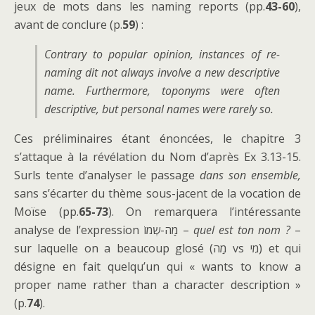
jeux de mots dans les naming reports (pp.
43-60
),
avant de conclure (p.
59
) :
Contrary to popular opinion, instances of re-
naming dit not always involve a new descriptive
name. Furthermore, toponyms were often
descriptive, but personal names were rarely so.
Ces préliminaires étant énoncées, le chapitre 3
s’attaque à la révélation du Nom d’après Ex 3.13-15.
Surls tente d’analyser le passage
dans son ensemble,
sans s’écarter du thème sous-jacent de la vocation de
Moïse (pp.
65-73
). On remarquera l’intéressante
analyse de l’expression מַה-שְמוֹ –
quel est ton nom ?
–
sur laquelle on a beaucoup glosé (מַה vs מִי) et qui
désigne en fait quelqu’un qui « wants to know a
proper name rather than a character description »
(p.
74
).