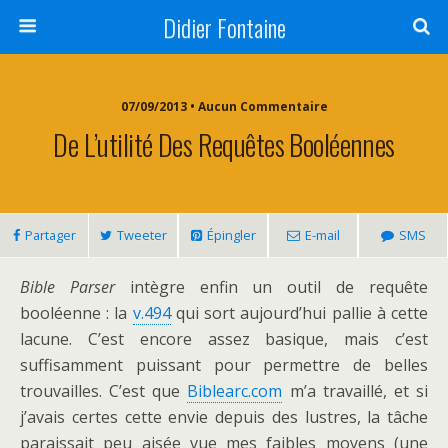
Didier Fontaine
07/09/2013 • Aucun Commentaire
De L’utilité Des Requêtes Booléennes
Partager
Tweeter
Épingler
E-mail
SMS
Bible Parser
intègre enfin un outil de requête
booléenne : la
v.494
qui sort aujourd’hui pallie à cette
lacune. C’est encore assez basique, mais c’est
suffisamment puissant pour permettre de belles
trouvailles. C’est que
Biblearc.com
m’a travaillé, et si
j’avais certes cette envie depuis des lustres, la tâche
paraissait peu aisée vue mes faibles moyens (une