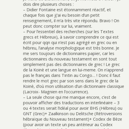
dois dire plusieurs choses :
– Didier Fontaine est étonnamment réactif, et
chaque fois que j(‘ai eu besoin d’un petit
renseignement, il m’a très vite répondu. Bravo ! On
peut donc compter sur lui, vraiment.
– Pour l’essentiel des recherches (sur les Textes
grecs et Hébreux), à savoir comprendre ce qui est
écrit pour qqn qui n’est pas agrégé en grec ou en
hébreu, l’analyse morphologique est très bonne. Je
me sers toujours de dictionnaires papier, car les
dictionnaires du nouveau testament en sont tout
simplement pas des dictionnaires de grec ! Le grec
de la Koinè et une langue en lui-meme. On n’apprend
pas le français dans Tintin au Congo… ! Donc il faut
rendre le mot grec par son sens dans le grec de la
Koinè, d’où mon utilisation d’un dictionnaire classique
(Lacroix- Magnien en l’occurrence).
– La seule chose qui me manque encore, c’est de
pouvoir afficher des traductions en interlinéaire – 3
ou 4 textes serait l’idéal pour avoir BHS (Hébreu) ou
GNT (Grec)+ Zaalkinson ou Delitsche (Rétroversions
hébraïque du Nouveau testament)+ Codex de Bèze
(pour avoir un texte un peu antérieur au Codex