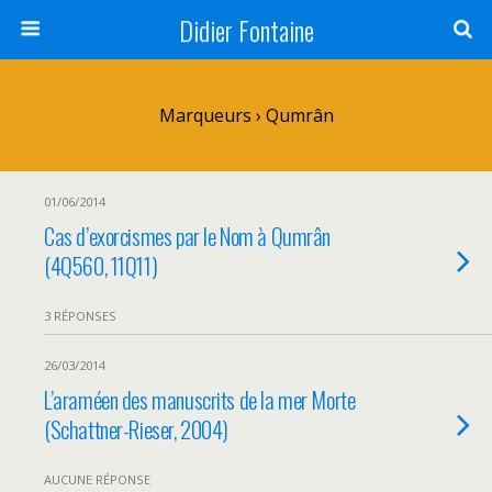
Didier Fontaine
Marqueurs › Qumrân
01/06/2014
Cas d’exorcismes par le Nom à Qumrân
(4Q560, 11Q11)
3 RÉPONSES
26/03/2014
L’araméen des manuscrits de la mer Morte
(Schattner-Rieser, 2004)
AUCUNE RÉPONSE