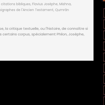
,
citations bibliques
,
Flavius Josèphe
,
Mishna
,
igraphes de l'Ancien Testament
,
Qumrân
e, la critique textuelle, ou l'histoire, de connaître si
 certains corpus, spécialement Philon, Josèphe,