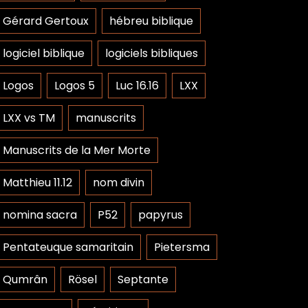
Gérard Gertoux
hébreu biblique
logiciel biblique
logiciels bibliques
Logos
Logos 5
Luc 16.16
LXX
LXX vs TM
manuscrits
Manuscrits de la Mer Morte
Matthieu 11.12
nom divin
nomina sacra
P52
papyrus
Pentateuque samaritain
Pietersma
Qumrân
Rösel
Septante