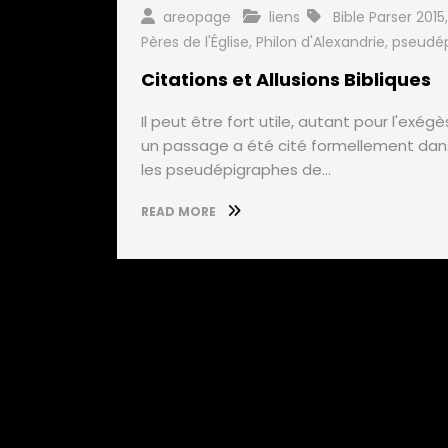
areopage
liens
Bible Parser 2015
Pères de l'Église
,
Philon d'Alexandrie
,
pseudép
Citations et Allusions Bibliques
Il peut être fort utile, autant pour l'exégès
un passage a été cité formellement dans
les pseudépigraphes de…
READ MORE