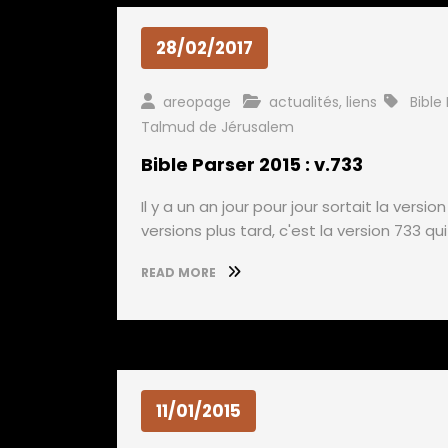
28/02/2017
areopage
actualités
,
liens
Bible
Talmud de Jérusalem
Bible Parser 2015 : v.733
Il y a un an jour pour jour sortait la versio
versions plus tard, c'est la version 733 qui 
READ MORE
11/01/2015