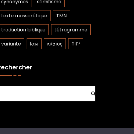
synonymes
sémitisme
texte massorétique
TMN
traduction biblique
tétragramme
variante
Ιαω
κύριος
יהוה
Rechercher
Rechercher