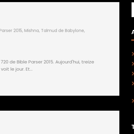
 Parser 2015
,
Mishna
,
Talmud de Babylone
,
n 720 de Bible Parser 2015. Aujourd'hui, treize
voit le jour. Et…