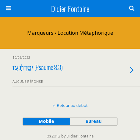
Didier Fontaine
Marqueurs › Locution Métaphorique
10/05/2022
יִסַּ֪דְתָּ֫ עֹ֥ז (Psaume 8.3)
AUCUNE RÉPONSE
Retour au début
Mobile
Bureau
(c) 2013 by Didier Fontaine