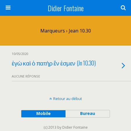
Didier Fontaine
Marqueurs › Jean 10.30
10/05/2020
ἐγὼ καὶ ὁ πατὴρ ἕν ἐσμεν (Jn 10.30)
AUCUNE RÉPONSE
Retour au début
Mobile
Bureau
(c) 2013 by Didier Fontaine