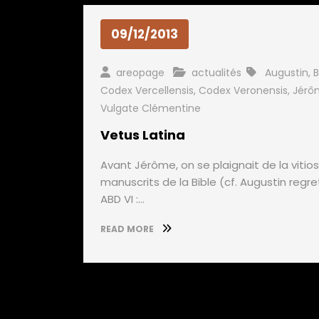
09/12/2013
areopage
actualités
Augustin
,
B
Codex Vercellensis
,
Codex Veronensis
,
Jérô
Vulgate Clémentine
Vetus Latina
Avant Jérôme, on se plaignait de la vitio
manuscrits de la Bible (cf. Augustin regre
ABD VI :…
READ MORE