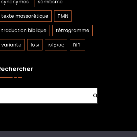
synonymes
sémitisme
texte massorétique
TMN
traduction biblique
tétragramme
variante
Ιαω
κύριος
יהוה
Rechercher
Rechercher