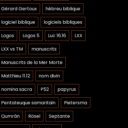
Gérard Gertoux
hébreu biblique
logiciel biblique
logiciels bibliques
Logos
Logos 5
Luc 16.16
LXX
LXX vs TM
manuscrits
Manuscrits de la Mer Morte
Matthieu 11.12
nom divin
nomina sacra
P52
papyrus
Pentateuque samaritain
Pietersma
Qumrân
Rösel
Septante