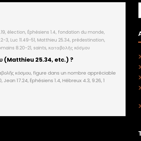
.19
,
élection
,
Éphésiens 1.4
,
fondation du monde
,
.2-3
,
Luc 11.49-51
,
Matthieu 25.34
,
prédestination
,
omains 8.20-21
,
saints
,
καταβολῆς κόσμου
υ (Matthieu 25.34, etc.) ?
αβολῆς κόσμου, figure dans un nombre appréciable
, Jean 17.24, Éphésiens 1.4, Hébreux 4.3, 9.26, 1