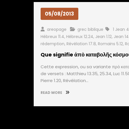
05/08/2013
areopage
grec biblique
1 Jean 4
Hébreux 11.4
,
Hébreux 12.24
,
Jean 1.12
,
Jean 14
rédemption
,
Révélation 17.8
,
Romains 5.12
,
R
Que signifie ἀπὸ καταβολῆς κόσμο
Cette expression, ou sa variante πρὸ κατ
de versets : Matthieu 13.35, 25.34, Luc 11.50
Pierre 1.20, Révélation…
READ MORE