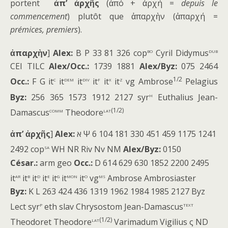
portent
ἀπ’ ἀρχῆς
(ἀπό + ἀρχή =
depuis le
commencement
) plutôt que ἀπαρχὴν (ἀπαρχή =
prémices, premiers
).
bo
dub
ἀπαρχὴν
]
Alex:
B P 33 81 326 cop
Cyril Didymus
CEI TILC
Alex/Occ.:
1739 1881
Alex/Byz:
075 2464
c
dem
div
f
x
z
1/2
Occ.:
F G it
it
it
it
it
it
vg Ambrose
Pelagius
h
Byz:
256 365 1573 1912 2127 syr
Euthalius Jean-
comm
lat
(1/2)
Damascus
Theodore
ἀπ’ ἀρχῆς
]
Alex:
‭א Ψ 6 104 181 330 451 459 1175 1241
sa
2492 cop
WH NR Riv Nv NM
Alex/Byz:
0150
César.:
arm geo
Occ.:
D 614 629 630 1852 2200 2495
ar
b
d
e
g
mon
o
ms
it
it
it
it
it
it
it
vg
Ambrose Ambrosiaster
Byz:
K L 263 424 436 1319 1962 1984 1985 2127 Byz
p
text
Lect syr
eth slav Chrysostom Jean-Damascus
lat
(1/2)
Theodoret Theodore
Varimadum Vigilius ς ND