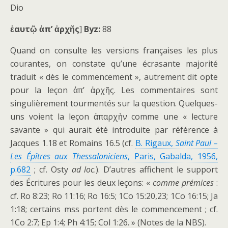
Dio
ἑαυτῷ ἀπ’ ἀρχῆς
]
Byz:
88
Quand on consulte les versions françaises les plus
courantes, on constate qu’une écrasante majorité
traduit « dès le commencement », autrement dit opte
pour la leçon ἀπ’ ἀρχῆς. Les commentaires sont
singulièrement tourmentés sur la question. Quelques-
uns voient la leçon ἀπαρχὴν comme une « lecture
savante » qui aurait été introduite par référence à
Jacques 1.18 et Romains 16.5 (cf.
B. Rigaux,
Saint Paul –
Les Épîtres aux Thessaloniciens
, Paris, Gabalda, 1956,
p.682
; cf. Osty
ad loc
.). D’autres affichent le support
des Écritures pour les deux leçons: «
comme prémices
:
cf. Ro 8:23; Ro 11:16; Ro 16:5; 1Co 15:20,23; 1Co 16:15; Ja
1:18; certains mss portent dès le commencement ; cf.
1Co 2:7; Ep 1:4; Ph 4:15; Col 1:26. » (Notes de la NBS).