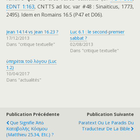
EDNT 1:163
, CNTTS ad loc. var #48 : Sinaïticus, 1773,
2495). Idem en Romains 16.5 (P47 et D06).
Jean 14.14 vs Jean 16.23 ?
Luc 6.1 : le second-premier
17/12/2013
sabbat ?
Dans "critique textuelle"
02/08/2013
Dans "critique textuelle"
ὑπηρέται τοῦ λόγου (Luc
1.2)
10/04/2017
Dans "actualités"
Publication Précédente
Publication Suivante
Que Signifie Ἀπὸ
Paratext Ou Le Paradis Du
Καταβολῆς Κόσμου
Traducteur De La Bible
(Matthieu 25.34, Etc.) ?