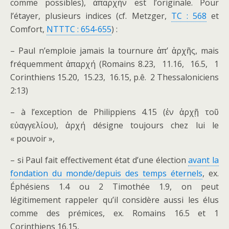
comme possibles), ἀπαρχὴν est l’originale. Pour
l’étayer, plusieurs indices (cf. Metzger,
TC : 568
et
Comfort,
NTTTC : 654-655
) :
– Paul n’emploie jamais la tournure ἀπ’ ἀρχῆς, mais
fréquemment ἀπαρχή (Romains 8.23, 11.16, 16.5, 1
Corinthiens 15.20, 15.23, 16.15, p.ê. 2 Thessaloniciens
2:13)
– à l’exception de Philippiens 4.15 (ἐν ἀρχῇ τοῦ
εὐαγγελίου), ἀρχή désigne toujours chez lui le
« pouvoir »,
– si Paul fait effectivement état d’une élection
avant la
fondation du monde/depuis des temps éternels
, ex.
Éphésiens 1.4 ou 2 Timothée 1.9, on peut
légitimement rappeler qu’il considère aussi les élus
comme des prémices, ex. Romains 16.5 et 1
Corinthiens 16.15,