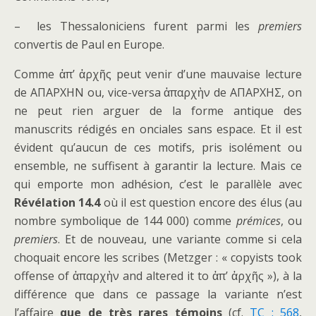
– les Thessaloniciens furent parmi les
premiers
convertis de Paul en Europe.
Comme ἀπ’ ἀρχῆς peut venir d’une mauvaise lecture
de ΑΠΑΡΧΗΝ ou, vice-versa ἀπαρχὴν de ΑΠΑΡΧΗΣ, on
ne peut rien arguer de la forme antique des
manuscrits rédigés en onciales sans espace. Et il est
évident qu’aucun de ces motifs, pris isolément ou
ensemble, ne suffisent à garantir la lecture. Mais ce
qui emporte mon adhésion, c’est le parallèle avec
Révélation 14.4
où il est question encore des élus (au
nombre symbolique de 144 000) comme
prémices
, ou
premiers
. Et de nouveau, une variante comme si cela
choquait encore les scribes (Metzger : « copyists took
offense of ἀπαρχὴν and altered it to ἀπ’ ἀρχῆς »), à la
différence que dans ce passage la variante n’est
l’affaire
que de très rares témoins
(cf.
TC : 568
,