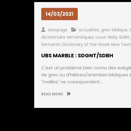
14/03/2021
areopage
actualités
,
grec biblique
,
dictionnaire sémantiques
,
Louw-Nida
,
SDBH
Semantic Dictionary of the Greek New Tes
UBS MARBLE : SDGNT/SDBH
C'est un problème bien connu des exégèt
de grec ou d'hébreu/araméen bibliques son
"mailles" ne correspondent…
READ MORE