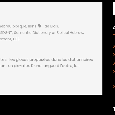
hébreu biblique
,
liens
de Blois
,
,
SDGNT
,
Semantic Dictionary of Biblical Hebrew
,
tament
,
UBS
es : les gloses proposées dans les dictionnaires
t un pis-aller. D'une langue à l'autre, les