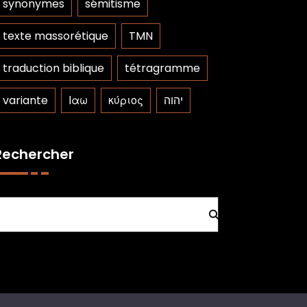
synonymes
sémitisme
texte massorétique
TMN
traduction biblique
tétragramme
variante
Ιαω
κύριος
יהוה
Rechercher
Rechercher