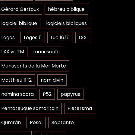
Gérard Gertoux
hébreu biblique
logiciel biblique
logiciels bibliques
Logos
Logos 5
Luc 16.16
LXX
LXX vs TM
manuscrits
Manuscrits de la Mer Morte
Matthieu 11.12
nom divin
nomina sacra
P52
papyrus
Pentateuque samaritain
Pietersma
Qumrân
Rösel
Septante