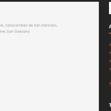
ve
,
catacombes de San Gennaro
,
ine
,
San Gaetano