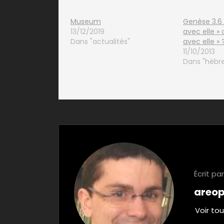
Museum
Genèse 3.6 : עִמָּהּ, « qui ét
13/12/2019
avec elle » 
Dans "actualités"
avec elle » 
11/10/2013
Dans "hébre
Écrit par
areo
Voir tou