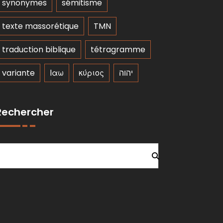
synonymes
sémitisme
texte massorétique
TMN
traduction biblique
tétragramme
variante
Ιαω
κύριος
יהוה
Rechercher
Rechercher