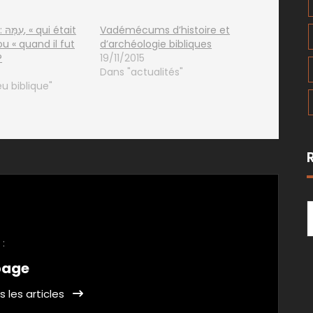
ait
Vadémécums d’histoire et
ou « quand il fut
d’archéologie bibliques
?
19/11/2015
Dans "actualités"
u biblique"
 :
page
s les articles