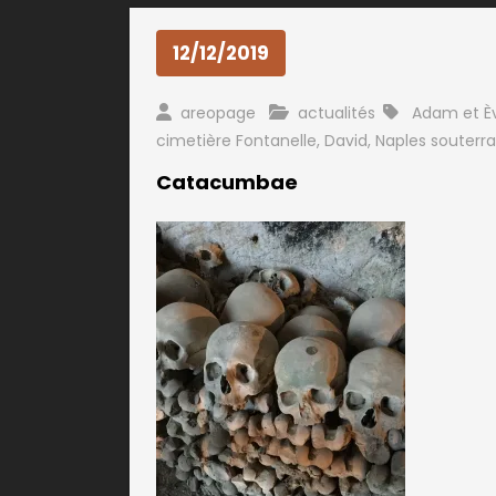
12/12/2019
areopage
actualités
Adam et È
cimetière Fontanelle
,
David
,
Naples souterra
Catacumbae