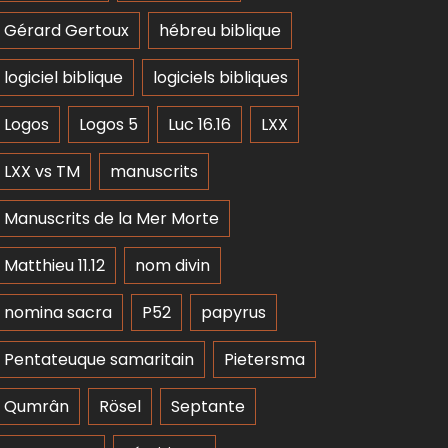
Gérard Gertoux
hébreu biblique
logiciel biblique
logiciels bibliques
Logos
Logos 5
Luc 16.16
LXX
LXX vs TM
manuscrits
Manuscrits de la Mer Morte
Matthieu 11.12
nom divin
nomina sacra
P52
papyrus
Pentateuque samaritain
Pietersma
Qumrân
Rösel
Septante