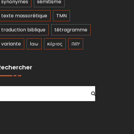
synonymes
sémitisme
texte massorétique
TMN
traduction biblique
tétragramme
variante
Ιαω
κύριος
יהוה
Rechercher
Rechercher