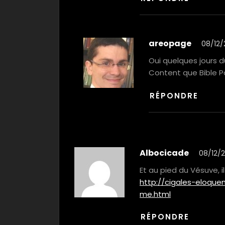
areopage
08/12/
Oui quelques jours 
Content que Bible Pa
RÉPONDRE
Albocicade
08/12/2
Et au pied du Vésuve, il
http://cigales-eloque
me.html
RÉPONDRE