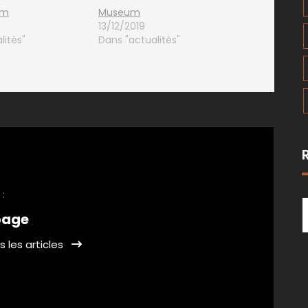
um
Museum
13/12/2019
lités"
Dans "actualités"
 :
page
s les articles