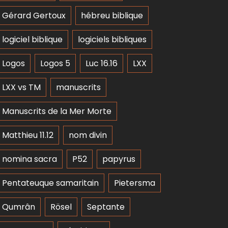
Gérard Gertoux
hébreu biblique
logiciel biblique
logiciels bibliques
Logos
Logos 5
Luc 16.16
LXX
LXX vs TM
manuscrits
Manuscrits de la Mer Morte
Matthieu 11.12
nom divin
nomina sacra
P52
papyrus
Pentateuque samaritain
Pietersma
Qumrân
Rösel
Septante