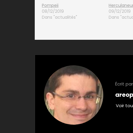
Pompeii
Herculane
08/12/2019
09/12/2019
Dans "actualités"
Dans "actua
Écrit par
areo
Voir tou