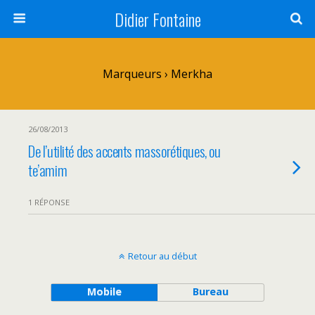
Didier Fontaine
Marqueurs › Merkha
26/08/2013
De l’utilité des accents massorétiques, ou
te’amim
1 RÉPONSE
Retour au début
Mobile
Bureau