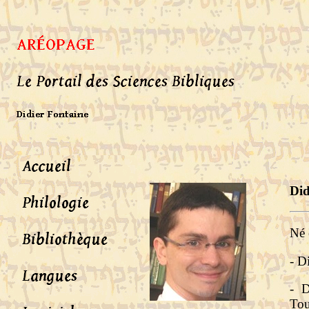
Did
Né 
- D
- D
Tou