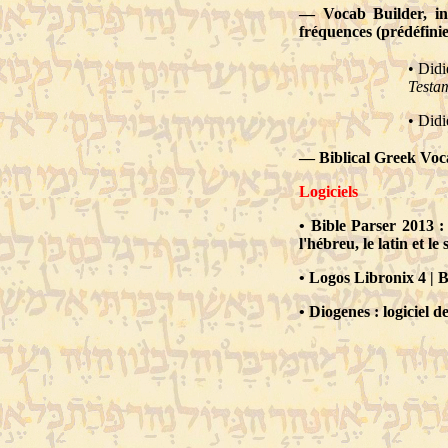
—
Vocab Builder, i
fréquences (prédéfinies
•
Didi
Testa
•
Didi
—
Biblical Greek Vo
Logiciels
•
Bible Parser 2013
:
l'hébreu, le latin et 
•
Logos Libronix 4
|
B
•
Diogenes
: logiciel 