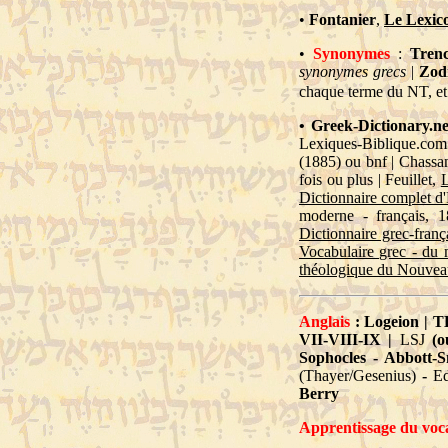
•
Fontanier
,
Le Lexic
•
Synonymes
:
Tren
synonymes grecs
|
Zod
chaque terme du NT, et
•
Greek-Dictionary.ne
Lexiques-Biblique.com
(1885)
ou
bnf
|
Chassa
fois ou plus |
Feuillet
,
L
Dictionnaire complet 
moderne - français, 
Dictionnaire grec-fran
Vocabulaire grec - du 
théologique du Nouvea
Anglais
:
Logeion
|
T
VII-
VIII
-
IX
|
LSJ
(
Sophocles
-
Abbott-S
(Thayer/Gesenius)
-
E
Berry
Apprentissage du voc