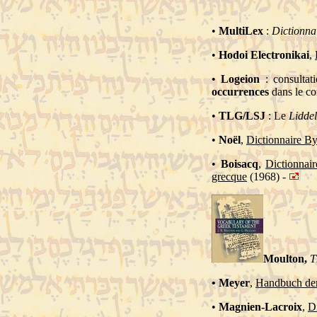
•
MultiLex
:
Dictionna
•
Hodoi Electronikai
,
•
Logeion
: consultat
occurrences
dans le co
•
TLG/LSJ
: Le
Liddel
•
Noël
,
Dictionnaire By
•
Boisacq
,
Dictionnai
grecque
(1968) -
Moulton,
T
• Meyer
,
Handbuch der
•
Magnien-Lacroix
,
Di